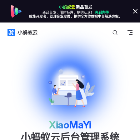
小蚂蚁云
新品首发
Skip to content
新品首发，限时特惠，抢购从速！
先到先得
赋能开发者，助理企业发展，提供全方位数据中台解决方案。
小蚂蚁云
XiaoMaYi
小蚂蚁云后台管理系统