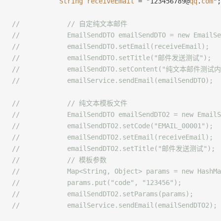
            String
 receiveEmail
 = "123456789@
qq
.
com
";
//            // 自定纯文本邮件
//            EmailSendDTO emailSendDTO = new EmailSe
//            emailSendDTO.setEmail(receiveEmail);
//            emailSendDTO.setTitle("邮件发送测试");
//            emailSendDTO.setContent("纯文本邮件测试
//            emailService.sendEmail(emailSendDTO);
//            // 纯文本模板文件
//            EmailSendDTO emailSendDTO2 = new EmailS
//            emailSendDTO2.setCode("EMAIL_00001");
//            emailSendDTO2.setEmail(receiveEmail);
//            emailSendDTO2.setTitle("邮件发送测试");
//            // 模板参数
//            Map<String, Object> params = new HashMa
//            params.put("code", "123456");
//            emailSendDTO2.setParams(params);
//            emailService.sendEmail(emailSendDTO2);