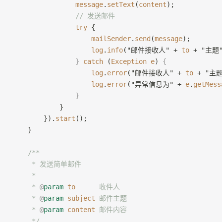
                message
.
setText
(
content
);
                // 发送邮件
                try
 {
                    mailSender
.
send
(
message
);
                    log
.
info
("邮件接收人" + 
to
 + "主题"
                }
 catch
 (
Exception
 e
) 
{
                    log
.
error
("邮件接收人" + 
to
 + "主题
                    log
.
error
("异常信息为" + 
e
.
getMess
                }
            }
        }).
start
();
    }
    /**
     * 发送简单邮件
     *
     * 
@
param
 to
      收件人
     * 
@
param
 subject
 邮件主题
     * 
@
param
 content
 邮件内容
     */