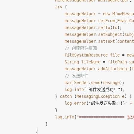
                    MimeMessageHelper
 messageHelper
;
                    try
 {
                        messageHelper
 = 
new
 MimeMessa
                        messageHelper
.
setFrom
(
EmailCo
                        messageHelper
.
setTo
(
to
);
                        messageHelper
.
setSubject
(
subj
                        messageHelper
.
setText
(
content
                        // 创建附件资源
                        FileSystemResource
 file
 = 
new
                        String
 fileName
 = 
filePath
.
su
                        messageHelper
.
addAttachment
(
f
                        // 发送邮件
                        mailSender
.
send
(
message
);
                        log
.
info
("邮件发送成功！");
                    }
 catch
 (
MessagingException
 e
) 
{
                        log
.
error
("邮件发送失败：{
}
"
 +
                    }
                    log
.
info
(
"
=================== 
                }
            }