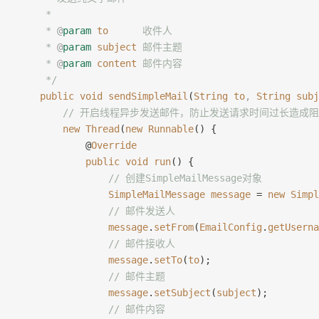
     *
     * 
@
param
 to
      收件人
     * 
@
param
 subject
 邮件主题
     * 
@
param
 content
 邮件内容
     */
    public
 void
 sendSimpleMail
(
String
 to
,
 String
 subj
        // 开启线程异步发送邮件，防止发送请求时间过长造成
        new
 Thread
(
new
 Runnable
() {
            @
Override
            public
 void
 run
() {
                // 创建SimpleMailMessage对象
                SimpleMailMessage
 message
 = 
new
 Simpl
                // 邮件发送人
                message
.
setFrom
(
EmailConfig
.
getUserna
                // 邮件接收人
                message
.
setTo
(
to
);
                // 邮件主题
                message
.
setSubject
(
subject
);
                // 邮件内容