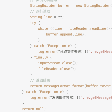
            StringBuilder
 buffer
 = 
new
 StringBuilder
(
            // 逐行读取
            String
 line
 = "";
            try
 {
                while
 ((
line
 = 
fileReader
.
readLine
())
                    buffer
.
append
(
line
);
                }
            } 
catch
 (
Exception
 e
) 
{
                log
.
error
("读取文件失败：{
}
"
, e.getMes
            } 
finally
 {
                inputStream
.
close
();
                fileReader
.
close
();
            }
            // 返回结果
            return
 MessageFormat
.
format
(
buffer
.
toStri
        } 
catch
 (
Exception
 e
) 
{
            log
.
error
("发送邮件异常：{
}
"
, e.getMessage
        }
        return
 null
;