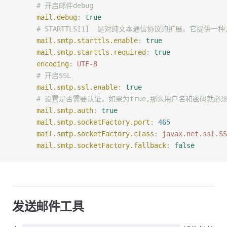
      # 开启邮件debug
      mail.debug
:
 true
      # STARTTLS[1]  是对纯文本通信协议的扩展。它
      mail.smtp.starttls.enable
:
 true
      mail.smtp.starttls.required
:
 true
      encoding
:
 UTF-8
      # 开启SSL
      mail.smtp.ssl.enable
:
 true
      # 设置是否需要认证，如果为true,那么用户名和密码
      mail.smtp.auth
:
 true
      mail.smtp.socketFactory.port
:
 465
      mail.smtp.socketFactory.class
:
 javax.net.ssl.SS
      mail.smtp.socketFactory.fallback
:
 false
发送邮件工具