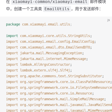
在
邮件模块
xiaomayi-common/xiaomayi-email
中，创建一个工具类
，用于发送邮件：
EmailUtils
js
package
 com
.
xiaomayi
.
email
.
utils
;
import
 com
.
xiaomayi
.
core
.
utils
.
StringUtils
;
import
 com
.
xiaomayi
.
email
.
config
.
EmailConfig
;
import
 com
.
xiaomayi
.
email
.
dto
.
EmailSendDTO
;
import
 jakarta
.
mail
.
MessagingException
;
import
 jakarta
.
mail
.
internet
.
MimeMessage
;
import
 lombok
.
AllArgsConstructor
;
import
 lombok
.
extern
.
slf4j
.
Slf4j
;
import
 org
.
apache
.
commons
.
text
.
StringSubstitutor
;
import
 org
.
springframework
.
core
.
io
.
ClassPathResource
;
import
 org
.
springframework
.
core
.
io
.
FileSystemResource
import
 org
.
springframework
.
core
.
io
.
Resource
;
import
 org
.
springframework
.
mail
.
SimpleMailMessage
;
import
 org
.
springframework
.
mail
.
javamail
.
JavaMailSend
import
 org
.
springframework
.
mail
.
javamail
.
MimeMessageH