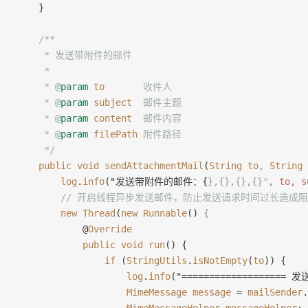
    }
    /**
     * 发送带附件的邮件
     *
     * 
@
param
 to
       收件人
     * 
@
param
 subject
  邮件主题
     * 
@
param
 content
  邮件内容
     * 
@
param
 filePath
 附件路径
     */
    public
 void
 sendAttachmentMail
(
String
 to
,
 String
 
        log
.
info
("发送带附件的邮件：{
},{},{},{}
"
, to, s
        // 开启线程异步发送邮件，防止发送请求时间过长造成
        new
 Thread
(
new
 Runnable
() 
{
            @
Override
            public
 void
 run
() {
                if
 (
StringUtils
.
isNotEmpty
(
to
)) {
                    log
.
info
("=================== 
                    MimeMessage
 message
 = 
mailSender
.