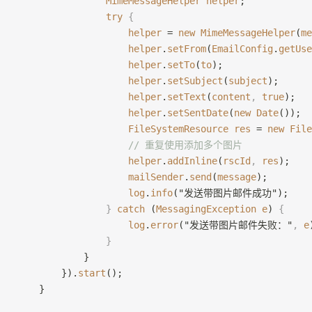
                MimeMessageHelper
 helper
;
                try
 {
                    helper
 = 
new
 MimeMessageHelper
(
me
                    helper
.
setFrom
(
EmailConfig
.
getUse
                    helper
.
setTo
(
to
);
                    helper
.
setSubject
(
subject
);
                    helper
.
setText
(
content
,
 true
);
                    helper
.
setSentDate
(
new
 Date
());
                    FileSystemResource
 res
 = 
new
 File
                    // 重复使用添加多个图片
                    helper
.
addInline
(
rscId
,
 res
);
                    mailSender
.
send
(
message
);
                    log
.
info
("发送带图片邮件成功");
                }
 catch
 (
MessagingException
 e
) 
{
                    log
.
error
("发送带图片邮件失败："
,
 e
                }
            }
        }).
start
();
    }