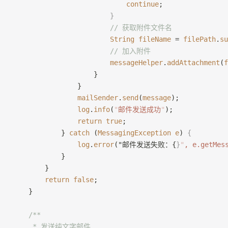
                            continue
;
                        }
                        // 获取附件文件名
                        String
 fileName
 = 
filePath
.
su
                        // 加入附件
                        messageHelper
.
addAttachment
(
f
                    }
                }
                mailSender
.
send
(
message
);
                log
.
info
(
"
邮件发送成功
"
);
                return
 true
;
            } 
catch
 (
MessagingException
 e
) 
{
                log
.
error
("邮件发送失败：{
}
"
, e.getMes
            }
        }
        return
 false
;
    }
    /**
     * 发送纯文字邮件