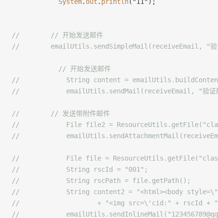
            System
.
out
.
println
("11");
//        // 开始发送邮件
//        emailUtils.sendSimpleMail(receiveEmail, "
            // 开始发送邮件
//            String content = emailUtils.buildConte
//            emailUtils.sendMail(receiveEmail, "验证
//        // 发送带附件邮件
//            File file2 = ResourceUtils.getFile("cla
//            emailUtils.sendAttachmentMail(receive
//            File file = ResourceUtils.getFile("clas
//            String rscId = "001";
//            String rscPath = file.getPath();
//            String content2 = "<html><body styl
//                    + "<img src=\'cid:" + rscId + "
//            emailUtils.sendInlineMail("123456789