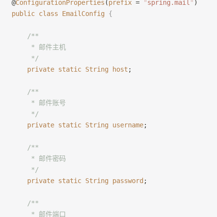
@
ConfigurationProperties
(
prefix
 = 
"
spring.mail
"
)
public
 class
 EmailConfig
 {
    /**
     * 邮件主机
     */
    private
 static
 String
 host
;
    /**
     * 邮件账号
     */
    private
 static
 String
 username
;
    /**
     * 邮件密码
     */
    private
 static
 String
 password
;
    /**
     * 邮件端口