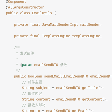
@
Component
@
AllArgsConstructor
public
 class
 EmailUtils
 {
    private
 final
 JavaMailSenderImpl
 mailSender
;
    private
 final
 TemplateEngine
 templateEngine
;
    /**
     * 发送邮件
     *
     * 
@
param
 emailSendDTO
 参数
     */
    public
 boolean
 sendEMail
(
EmailSendDTO
 emailSendDT
        // 邮件主题
        String
 subject
 = 
emailSendDTO
.
getTitle
();
        // 邮件内容
        String
 content
 = 
emailSendDTO
.
getContent
();
        // 接收人邮箱
        String
 to
 = 
emailSendDTO
.
getEmail
();