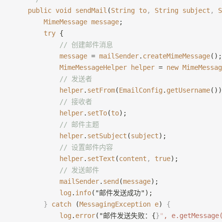
    public
 void
 sendMail
(
String
 to
,
 String
 subject
,
 S
        MimeMessage
 message
;
        try
 {
            // 创建邮件消息
            message
 = 
mailSender
.
createMimeMessage
();
            MimeMessageHelper
 helper
 = 
new
 MimeMessag
            // 发送者
            helper
.
setFrom
(
EmailConfig
.
getUsername
())
            // 接收者
            helper
.
setTo
(
to
);
            // 邮件主题
            helper
.
setSubject
(
subject
);
            // 设置邮件内容
            helper
.
setText
(
content
,
 true
);
            // 发送邮件
            mailSender
.
send
(
message
);
            log
.
info
("邮件发送成功");
        }
 catch
 (
MessagingException
 e
) 
{
            log
.
error
("邮件发送失败：{
}
"
, e.getMessage