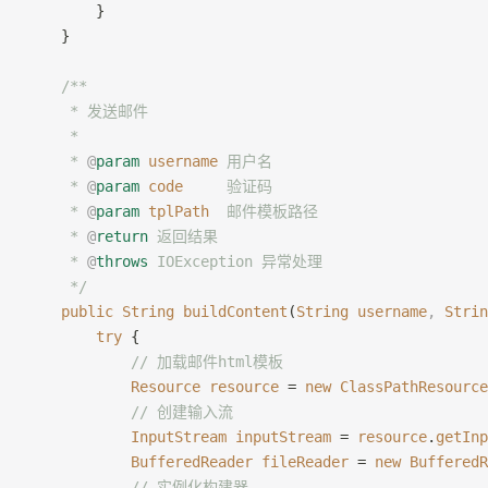
        }
    }
    /**
     * 发送邮件
     *
     * 
@
param
 username
 用户名
     * 
@
param
 code
     验证码
     * 
@
param
 tplPath
  邮件模板路径
     * 
@
return
 返回结果
     * 
@
throws
 IOException 异常处理
     */
    public
 String
 buildContent
(
String
 username
,
 Strin
        try
 {
            // 加载邮件html模板
            Resource
 resource
 = 
new
 ClassPathResource
            // 创建输入流
            InputStream
 inputStream
 = 
resource
.
getInp
            BufferedReader
 fileReader
 = 
new
 BufferedR
            // 实例化构建器