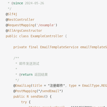
 * 
@
since
 2024-05-26
 */
@
Slf4j
@
RestController
@
RequestMapping
(
"
/example
"
)
@
AllArgsConstructor
public
 class
 ExampleController
 {
    private
 final
 EmailTemplateService
 emailTemplateS
    /**
     * 邮件发送测试
     *
     * 
@
return
 返回结果
     */
    @
EmailLog
(
title
 = "注册邮件"
,
 type
 = 
EmailType
.
REG
    @
PostMapping
("/
sendEmail
")
    public
 R
 sendSms
() {
        try
 {