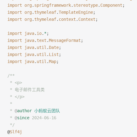
import
 org
.
springframework
.
stereotype
.
Component
;
import
 org
.
thymeleaf
.
TemplateEngine
;
import
 org
.
thymeleaf
.
context
.
Context
;
import
 java
.
io
.
*
;
import
 java
.
text
.
MessageFormat
;
import
 java
.
util
.
Date
;
import
 java
.
util
.
List
;
import
 java
.
util
.
Map
;
/**
 * <p>
 * 电子邮件工具类
 * </p>
 *
 * 
@
author
 小蚂蚁云团队
 * 
@
since
 2024-06-16
 */
@
Slf4j