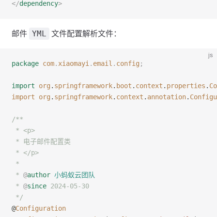
</
dependency
>
邮件
文件配置解析文件：
YML
js
package
 com
.
xiaomayi
.
email
.
config
;
import
 org
.
springframework
.
boot
.
context
.
properties
.
Co
import
 org
.
springframework
.
context
.
annotation
.
Configu
/**
 * <p>
 * 电子邮件配置类
 * </p>
 *
 * 
@
author
 小蚂蚁云团队
 * 
@
since
 2024-05-30
 */
@
Configuration