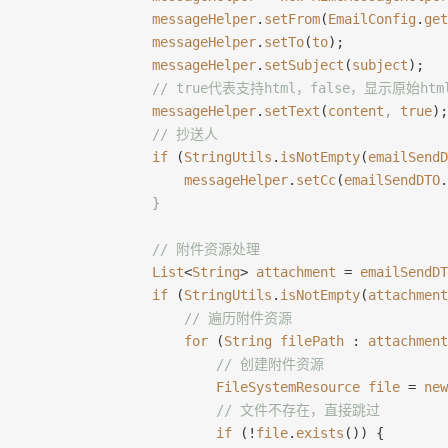
                messageHelper
.
setFrom
(
EmailConfig
.
get
                messageHelper
.
setTo
(
to
);
                messageHelper
.
setSubject
(
subject
);
                // true代表支持html，false，显示原始h
                messageHelper
.
setText
(
content
,
 true
);
                // 抄送人
                if
 (
StringUtils
.
isNotEmpty
(
emailSendD
                    messageHelper
.
setCc
(
emailSendDTO
.
                }
                // 附件资源处理
                List
<
String
> 
attachment
 = 
emailSendDT
                if
 (
StringUtils
.
isNotEmpty
(
attachment
                    // 遍历附件资源
                    for
 (
String
 filePath
 : 
attachment
                        // 创建附件资源
                        FileSystemResource
 file
 = 
new
                        // 文件不存在，直接跳过
                        if
 (!
file
.
exists
()) {