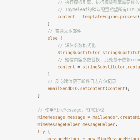
                    // 执行模板引擎，执行模板引擎需
                    // Thymeleaf的默认配置期望所有HTM
                    content
 = 
templateEngine
.
process
(
                }
                // 普通文本邮件
                else
 {
                    // 短信参数格式化
                    StringSubstitutor
 stringSubstitut
                    // 短信内容参数替换，此处基于依赖commo
                    content
 = 
stringSubstitutor
.
repla
                }
                // 反向赋值便于邮件日志存储记录
                emailSendDTO
.
setContent
(
content
);
            }
            // 使用MimeMessage，MIME协议
            MimeMessage
 message
 = 
mailSender
.
createMi
            MimeMessageHelper
 messageHelper
;
            try
 {
                messageHelper
 = 
new
 MimeMessageHelper