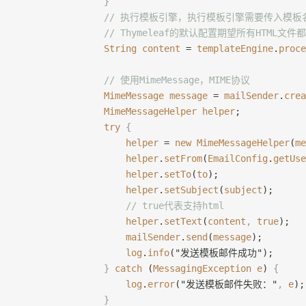
                }
                // 执行模板引擎，执行模板引擎需要传入
                // Thymeleaf的默认配置期望所有HTML文件
                String
 content
 = 
templateEngine
.
proce
                // 使用MimeMessage，MIME协议
                MimeMessage
 message
 = 
mailSender
.
crea
                MimeMessageHelper
 helper
;
                try
 {
                    helper
 = 
new
 MimeMessageHelper
(
me
                    helper
.
setFrom
(
EmailConfig
.
getUse
                    helper
.
setTo
(
to
);
                    helper
.
setSubject
(
subject
);
                    // true代表支持html
                    helper
.
setText
(
content
,
 true
);
                    mailSender
.
send
(
message
);
                    log
.
info
("发送模板邮件成功");
                }
 catch
 (
MessagingException
 e
) 
{
                    log
.
error
("发送模板邮件失败："
,
 e
);
                }