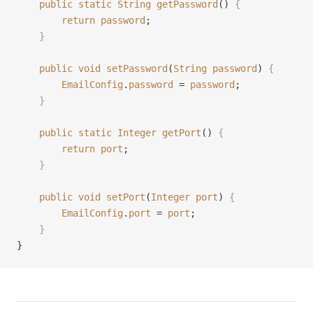
    public
 static
 String
 getPassword
() 
{
        return
 password
;
    }
    public
 void
 setPassword
(
String
 password
) 
{
        EmailConfig
.
password
 = 
password
;
    }
    public
 static
 Integer
 getPort
() 
{
        return
 port
;
    }
    public
 void
 setPort
(
Integer
 port
) 
{
        EmailConfig
.
port
 = 
port
;
    }
}