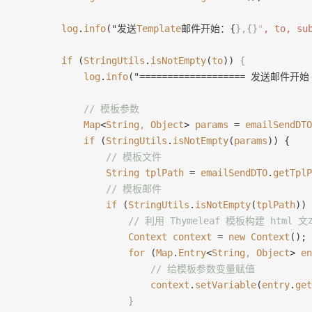
        log
.
info
("发送
Template
邮件开始：{
},{}
"
, to, su
        if
 (
StringUtils
.
isNotEmpty
(
to
)) 
{
            log
.
info
("=================== 发送邮件开始 =
            // 模板参数
            Map
<
String
,
 Object
> 
params
 = 
emailSendDTO
            if
 (
StringUtils
.
isNotEmpty
(
params
)) {
                // 模板文件
                String
 tplPath
 = 
emailSendDTO
.
getTplP
                // 模板邮件
                if
 (
StringUtils
.
isNotEmpty
(
tplPath
)) 
                    // 利用 Thymeleaf 模板构建 html 文
                    Context
 context
 = 
new
 Context
();
                    for
 (
Map
.
Entry
<
String
,
 Object
> 
en
                        // 给模板参数变量赋值
                        context
.
setVariable
(
entry
.
get
                    }