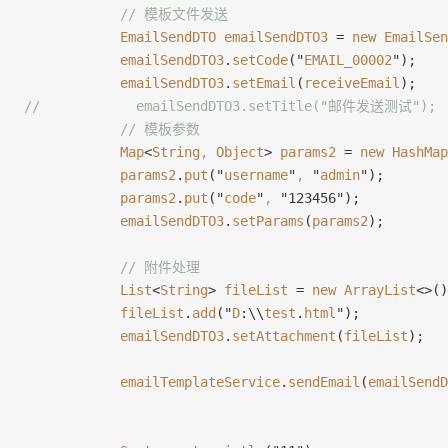
            // 模板文件发送
            EmailSendDTO
 emailSendDTO3
 = 
new
 EmailSen
            emailSendDTO3
.
setCode
("
EMAIL_00002
");
            emailSendDTO3
.
setEmail
(
receiveEmail
);
//            emailSendDTO3.setTitle("邮件发送测试");
            // 模板参数
            Map
<
String
,
 Object
> 
params2
 = 
new
 HashMap
            params2
.
put
("
username
"
,
 "
admin
");
            params2
.
put
("
code
"
,
 "123456");
            emailSendDTO3
.
setParams
(
params2
);
            // 附件处理
            List
<
String
> 
fileList
 = 
new
 ArrayList
<>()
            fileList
.
add
("
D
:\\
test
.
html
");
            emailSendDTO3
.
setAttachment
(
fileList
);
            emailTemplateService
.
sendEmail
(
emailSendD