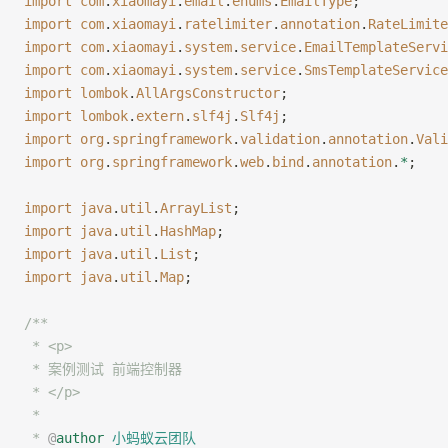
import
 com
.
xiaomayi
.
email
.
enums
.
EmailType
;
import
 com
.
xiaomayi
.
ratelimiter
.
annotation
.
RateLimite
import
 com
.
xiaomayi
.
system
.
service
.
EmailTemplateServi
import
 com
.
xiaomayi
.
system
.
service
.
SmsTemplateService
import
 lombok
.
AllArgsConstructor
;
import
 lombok
.
extern
.
slf4j
.
Slf4j
;
import
 org
.
springframework
.
validation
.
annotation
.
Vali
import
 org
.
springframework
.
web
.
bind
.
annotation
.
*
;
import
 java
.
util
.
ArrayList
;
import
 java
.
util
.
HashMap
;
import
 java
.
util
.
List
;
import
 java
.
util
.
Map
;
/**
 * <p>
 * 案例测试 前端控制器
 * </p>
 *
 * 
@
author
 小蚂蚁云团队