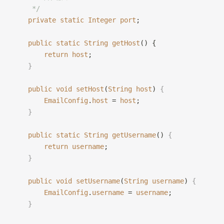
     */
    private
 static
 Integer
 port
;
    public
 static
 String
 getHost
() {
        return
 host
;
    }
    public
 void
 setHost
(
String
 host
) 
{
        EmailConfig
.
host
 = 
host
;
    }
    public
 static
 String
 getUsername
() 
{
        return
 username
;
    }
    public
 void
 setUsername
(
String
 username
) 
{
        EmailConfig
.
username
 = 
username
;
    }