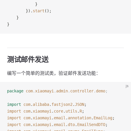
            }
        }).
start
();
    }
}
测试邮件发送
编写一个简单的测试类，验证邮件发送功能：
js
package
 com
.
xiaomayi
.
admin
.
controller
.
demo
;
import
 com
.
alibaba
.
fastjson2
.
JSON
;
import
 com
.
xiaomayi
.
core
.
utils
.
R
;
import
 com
.
xiaomayi
.
email
.
annotation
.
EmailLog
;
import
 com
.
xiaomayi
.
email
.
dto
.
EmailSendDTO
;