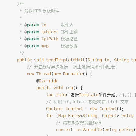
    /**
     * 发送HTML模板邮件
     *
     * 
@
param
 to
      收件人
     * 
@
param
 subject
 邮件主题
     * 
@
param
 tplPath
 模板路径
     * 
@
param
 map
     模板数据
     */
    public
 void
 sendTemplateMail
(
String
 to
,
 String
 su
        // 开启线程异步发送  防止发送请求时间过长
        new
 Thread
(
new
 Runnable
() {
            @
Override
            public
 void
 run
() {
                log
.
info
("发送
Template
邮件开始：{
},{},
                // 利用 Thymeleaf 模板构建 html 文本
                Context
 context
 = 
new
 Context
();
                for
 (
Map
.
Entry
<
String
,
 Object
> 
entry
 
                    // 给模板参数变量赋值
                    context
.
setVariable
(
entry
.
getKey
(